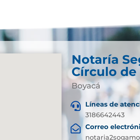
Notaría S
Círculo d
Boyacá
Líneas de atenc

3186642443
Correo electrón

notaria2sogamo