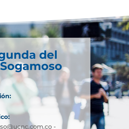
egunda del
e Sogamoso
ión:
ico:
so@ucnc.com.co -