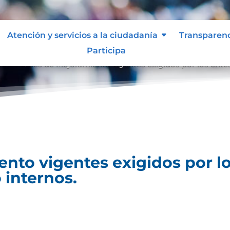
Atención y servicios a la ciudadanía
Transparen
Participa
es
Planes de Mejoramiento vigentes exigidos por los entes
9
nto vigentes exigidos por lo
 internos.