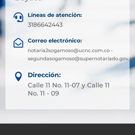
Líneas de atención:

3186642443
Correo electrónico:

notaria2sogamoso@ucnc.com.co -
segundasogamoso@supernotariado.gov.co
Dirección:

Calle 11 No. 11-07 y Calle 11
No. 11 - 09