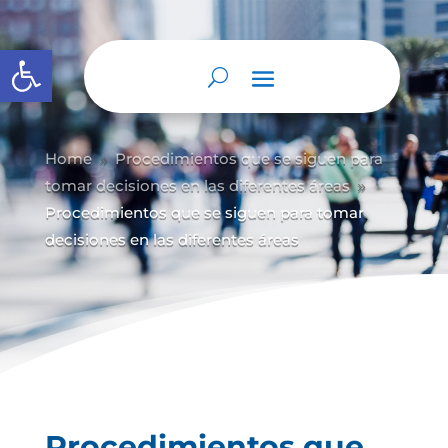
Abrir barra de herramientas
Home
Procedimientos que se siguen para
9
tomar decisiones en las diferentes áreas
9
Procedimientos que se siguen para tomar
decisiones en las diferentes áreas
Procedimientos que