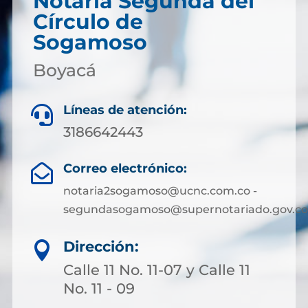
Notaría Segunda del
Círculo de
Sogamoso
Boyacá
Líneas de atención:

3186642443
Correo electrónico:

notaria2sogamoso@ucnc.com.co -
segundasogamoso@supernotariado.gov.co
Dirección:

Calle 11 No. 11-07 y Calle 11
No. 11 - 09