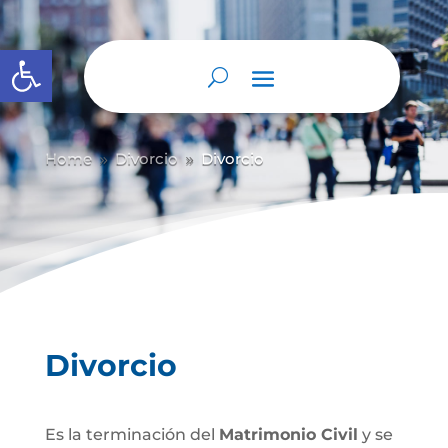
Abrir barra de herramientas
Home
Divorcio
Divorcio
9
9
Divorcio
Es la terminación del
Matrimonio Civil
y se