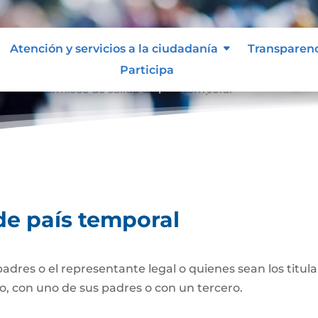
Atención y servicios a la ciudadanía
Transparen
Participa
oral
Permisos de salida de país temporal
9
de país temporal
dres o el representante legal o quienes sean los titula
lo, con uno de sus padres o con un tercero.