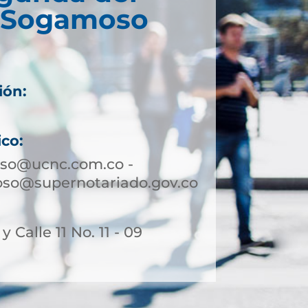
e Sogamoso
ión:
ico:
so@ucnc.com.co -
so@supernotariado.gov.co
 y Calle 11 No. 11 - 09