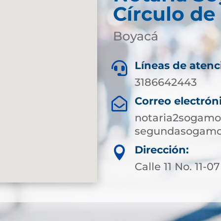
Círculo d
Boyacá
Líneas de atenc

3186642443
Correo electrón

notaria2sogamo
segundasogamo
Dirección:

Calle 11 No. 11-07