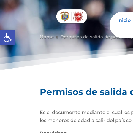
Inicio
Abrir barra de herramientas
Home
Permisos de salida de país temp
9
Permisos de salida 
Es el documento mediante el cual los pa
los menores de edad a salir del país so