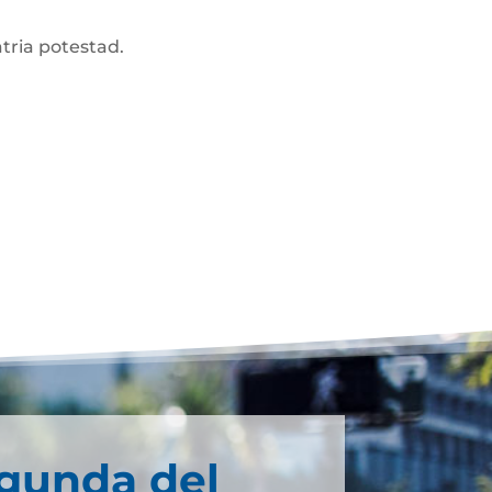
atria potestad.
egunda del