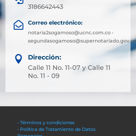
3186642443
Correo electrónico:

notaria2sogamoso@ucnc.com.co -
segundasogamoso@supernotariado.gov.co
Dirección:

Calle 11 No. 11-07 y Calle 11
No. 11 - 09
• Términos y condiciones
• Política de Tratamiento de Datos
Personales