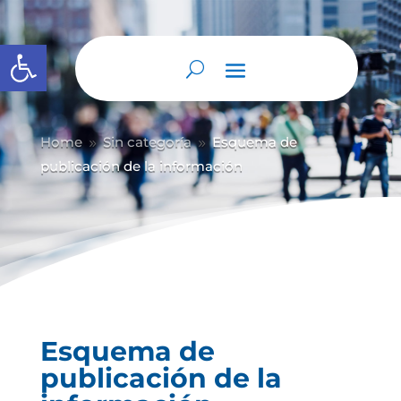
Abrir barra de herramientas
Home
Sin categoría
Esquema de
9
9
publicación de la información
Esquema de
publicación de la