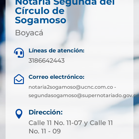
Notaría Segunda del
Círculo de
Sogamoso
Boyacá
Líneas de atención:

3186642443
Correo electrónico:

notaria2sogamoso@ucnc.com.co -
segundasogamoso@supernotariado.gov.co
Dirección:

Calle 11 No. 11-07 y Calle 11
No. 11 - 09