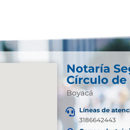
Notaría S
Círculo d
Boyacá
Líneas de atenc

3186642443