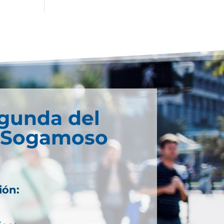
egunda del
e Sogamoso
ión: