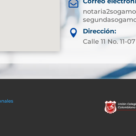
Correo electrón

notaria2sogamo
segundasogamo
Dirección:

Calle 11 No. 11-07
onales