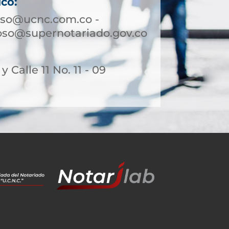
ico:
so@ucnc.com.co -
so@supernotariado.gov.co
 y Calle 11 No. 11 - 09