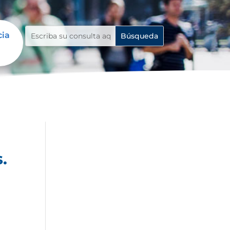
cia
.