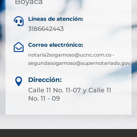
Boyacá
Líneas de atención:

3186642443
Correo electrónico:

notaria2sogamoso@ucnc.com.co -
segundasogamoso@supernotariado.gov.co
Dirección:

Calle 11 No. 11-07 y Calle 11
No. 11 - 09