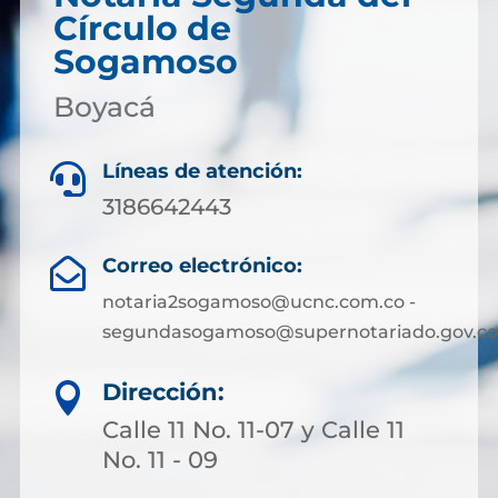
Círculo de
Sogamoso
Boyacá
Líneas de atención:

3186642443
Correo electrónico:

notaria2sogamoso@ucnc.com.co -
segundasogamoso@supernotariado.gov.co
Dirección:

Calle 11 No. 11-07 y Calle 11
No. 11 - 09