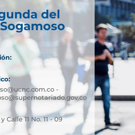
egunda del
e Sogamoso
ión:
ico:
so@ucnc.com.co -
so@supernotariado.gov.co
 y Calle 11 No. 11 - 09