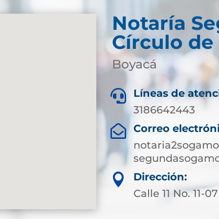
Notaría S
Círculo d
Boyacá
Líneas de atenc

3186642443
Correo electrón

notaria2sogamo
segundasogamo
Dirección:

Calle 11 No. 11-07