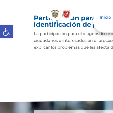
Participación para el 
Inicio
identificación de prob
Abrir barra de herramientas
La participación para el diagnóstico e 
ciudadanos e interesados en el proceso 
explicar los problemas que les afecta 