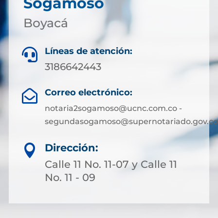
Sogamoso
Boyacá
Líneas de atención:

3186642443
Correo electrónico:

notaria2sogamoso@ucnc.com.co -
segundasogamoso@supernotariado.gov.co
Dirección:

Calle 11 No. 11-07 y Calle 11
No. 11 - 09