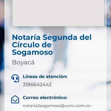
Notaría Segunda del
Círculo de
Sogamoso
Boyacá
Líneas de atención:

3186642443
Correo electrónico:

notaria2sogamoso@ucnc.com.co -