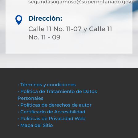
segundasogamoso@supernotariado.gov.co
Dirección:

Calle 11 No. 11-07 y Calle 11
No. 11 - 09
• Términos y condiciones
• Política de Tratamiento de Datos
Personales
• Políticas de derechos de autor
• Certificado de Accesibilidad
• Políticas de Privacidad Web
• Mapa del Sitio