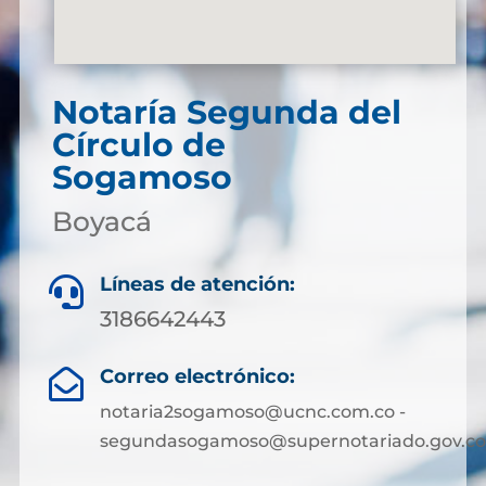
Notaría Segunda del
Círculo de
Sogamoso
Boyacá
Líneas de atención:

3186642443
Correo electrónico:

notaria2sogamoso@ucnc.com.co -
segundasogamoso@supernotariado.gov.co